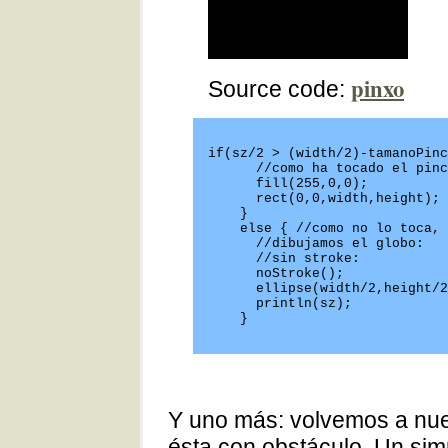
pinxo
Source code:
if(sz/2 > (width/2)-tamanoPinc
      //como ha tocado el pinc
      fill(255,0,0);

      rect(0,0,width,height);

    } 

    else { //como no lo toca, 
      //dibujamos el globo:

      //sin stroke:

      noStroke();

      ellipse(width/2,height/2
      println(sz);

    }
Y uno más: volvemos a nue
ésta con obstáculo. Un si