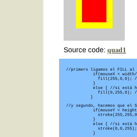
quad1
Source code:
 //primero ligamos el FILL al 
	    if(mouseX < width/2){ //si el mouse está hacia la izquierda

	      fill(255,0,0); //preparamos un fill rojo

	    } 

	    else { //si está hacia la derecha

	      fill(0,255,0); //preparamos un fill verde

	   }
 //y segundo, hacemos que el S
	    if(mouseY < height/2){ //si el mouse está hacia la izquierda

	      stroke(255,255,0); //preparamos un stroke amarillo

	    } 

	    else { //si está hacia la derecha

	      stroke(0,0,255); //preparamos un stroke azul

	    }    