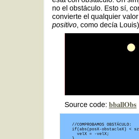
no el obstáculo. Esto sí, c
convierte el qualquier valor
positivo
, como decía Louis)
bballObs
Source code:
   //COMPROBAMOS OBSTÁCULO:

   if(abs(posX-obstacleX) < sz
     velX = -velX;

   }